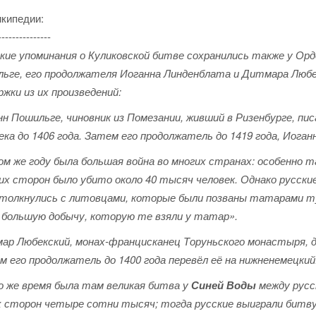
икипедии:
---------------
кие упоминания о Куликовской битве сохранились также у Орд
льге, его продолжателя Иоганна Линденблата и Дитмара Любе
жки из их произведений:
нн Пошильге, чиновник из Помезании, живший в Ризенбурге, пи
ека до 1406 года. Затем его продолжатель до 1419 года, Иоган
ом же году была большая война во многих странах: особенно 
их сторон было убито около 40 тысяч человек. Однако русские 
столкнулись с литовцами, которые были позваны татарами туд
х большую добычу, которую те взяли у татар».
ар Любекский, монах-францисканец Торуньского монастыря, до
м его продолжатель до 1400 года перевёл её на нижненемецкий
о же время была там великая битва у
Синей Воды
между русс
х сторон четыре сотни тысяч; тогда русские выиграли битву