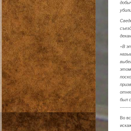
добы
убили
Сведе
съезд
дека
«В э
назы
выбе
этом
поск
приз
отнял
был с
-------
Во вс
искаж