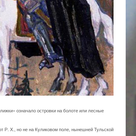
улижки» означало островки на болоте или лесные
от Р. X., но не на Куликовом поле, нынешней Тульской