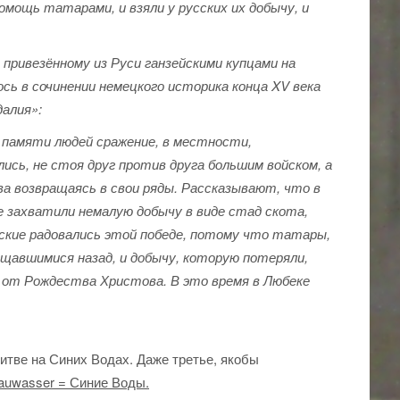
мощь татарами, и взяли у русских их добычу, и
 привезённому из Руси ганзейскими купцами на
лось в сочинении немецкого историка конца XV века
далия»:
 памяти людей сражение, в местности,
ись, не стоя друг против друга большим войском, а
ва возвращаясь в свои ряды. Рассказывают, что в
е захватили немалую добычу в виде стад скота,
сские радовались этой победе, потому что татары,
ащавшимися назад, и добычу, которую потеряли,
ду от Рождества Христова. В это время в Любеке
битве на Синих Водах. Даже третье, якобы
auwasser = Синие Воды.