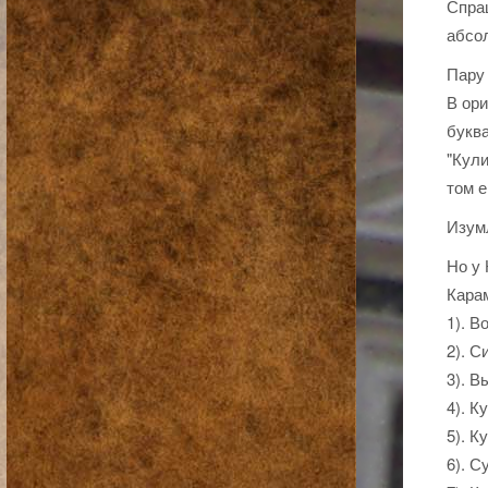
Спраш
абсо
Пару 
В ори
букв
"Кули
том е
Изумл
Но у 
Кара
1). В
2). С
3). В
4). К
5). К
6). 