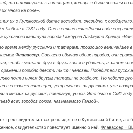
чей, то столкнулись с литовцами, которые были позваны на по
 их много на поле».
ния их о Куликовской битве восходят, очевидно, к сообщению,
 в Любеке в 1381 году. Оно в сильно искажённом виде сохрани
на духовного капитула города Гамбурга Альберта Кранца «Ван
то время между русскими и татарами произошло величайшее в
ваемом
Флавассер.
Согласно обычаю обоих народов, они сражал
гая, чтобы метать друг в друга копья и убивать, а затем сно
 сражении погибло двести тысяч человек. Победители русски
олько почти ничем другим татары не владеют. Но недолго ру
вав в союзники литовцев, устремились за русскими, уже возвр
и и многих из русских, повергнув, убили. Это было в 1381 го
ъезд всех городов союза, называемого Ганзой».
---------------------------
ех трех свидетельствах речь идет не о Куликовской битве, а о 
енное, свидетельство повествует именно о ней.
Флавассер = Bl