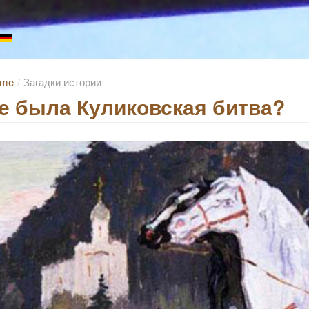
me
/
Загадки истории
е была Куликовская битва?