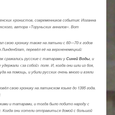
енских хронистов, современников события: Иоганна
кского, автора «Торуньских анналов». Вот
сал свою хронику также на латыни с 60—70-х годов
н Линденблат, перевёл её на верхненемецкий:
так сражались русские с татарами у
Синей Воды
, и
удержали <за собой> поле. И, когда они шли из боя,
а на помощь, и убили русских очень много и взяли
вёл свою хронику на латинском языке до 1395 года.
:
кими и татарами, и тогда было побито народу с
. Когда они хотели отправиться домой с большой