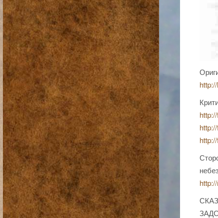
Ориги
http:/
Крити
http:/
http:/
http:/
Сторо
небе
http:
СКА
ЗАД