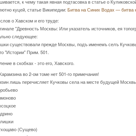
ивается, к чему такая явная подтасовка в статье о Куликовской
лютно куцей, статье Википедии:
Битва на Синих Водах — битва 
слов о Хавском и его труде:
гинале "Древность Москвы: Или указатель источников, ея топо
ально следующее:
шки существовали прежде Москвы, подъ именемъ селъ Кучковыхъ
го "Истории" Прим. 501.
ение в скобках - это его, Хавского.
Карамзина во 2-ом томе нет 501-го примечания!
мзин лишь перечисляет Кучковы села на месте будущей Москвы
оробьево
имоново
ысоцкое
удрино
улишки
Сухощаво (Сущево)