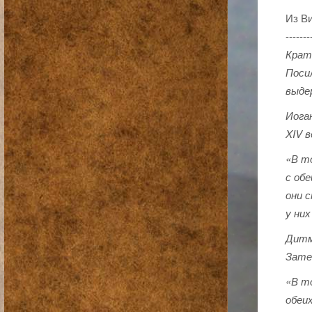
Из В
-------
Крат
Поси
выдер
Иога
XIV в
«В т
с обе
они 
у ни
Дитм
Зате
«В т
обеи