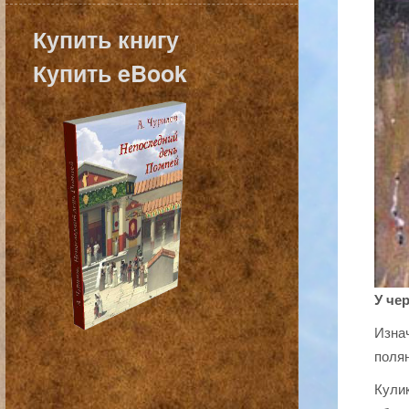
Купить книгу
Купить eBook
У че
Изнач
полян
Кулик