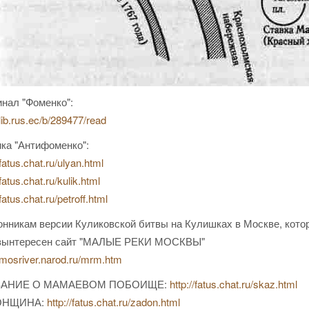
нал "Фоменко":
/lib.rus.ec/b/289477/read
ка "Антифоменко":
/fatus.chat.ru/ulyan.html
/fatus.chat.ru/kulik.html
/fatus.chat.ru/petroff.html
нникам версии Куликовской битвы на Кулишках в Москве, котор
зынтересен сайт "МАЛЫЕ РЕКИ МОСКВЫ"
//mosriver.narod.ru/mrm.htm
ЗАНИЕ О МАМАЕВОМ ПОБОИЩЕ:
http://fatus.chat.ru/skaz.html
ОНЩИНА:
http://fatus.chat.ru/zadon.html