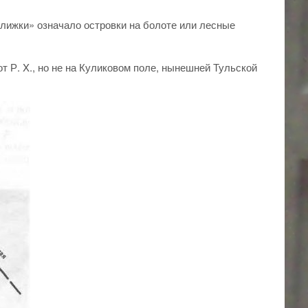
улижки» означало островки на болоте или лесные
от Р. X., но не на Куликовом поле, нынешней Тульской