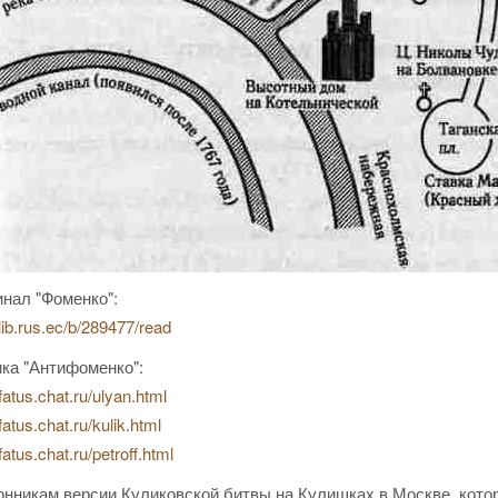
нал "Фоменко":
/lib.rus.ec/b/289477/read
ка "Антифоменко":
/fatus.chat.ru/ulyan.html
/fatus.chat.ru/kulik.html
/fatus.chat.ru/petroff.html
нникам версии Куликовской битвы на Кулишках в Москве, котор