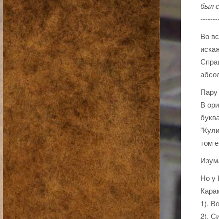
был с
-------
Во вс
искаж
Спраш
абсо
Пару 
В ори
букв
"Кули
том е
Изумл
Но у 
Кара
1). В
2). С