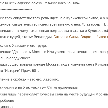
ъезд всех городов союза, называемого Ганзой».
---------------------------
ех трех свидетельствах речь идет не о Куликовской битве, а о 
енное, свидетельство повествует именно о ней.
Флавассер = Bl
ивается, к чему такая явная подтасовка в статье о Куликовской
лютно куцей, статье Википедии:
Битва на Синих Водах — битва 
слов о Хавском и его труде:
гинале "Древность Москвы: Или указатель источников, ея топо
ально следующее:
шки существовали прежде Москвы, подъ именемъ селъ Кучковыхъ
го "Истории" Прим. 501.
ение в скобках - это его, Хавского.
Карамзина во 2-ом томе нет 501-го примечания!
мзин лишь перечисляет Кучковы села на месте будущей Москвы
оробьево
имоново