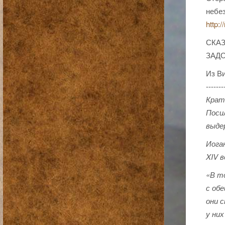
небе
http:
СКА
ЗАД
Из В
-------
Крат
Поси
выдер
Иога
XIV в
«В т
с обе
они 
у ни