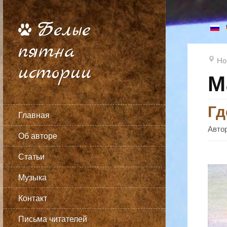
Белые
пятна
Ho
истории
М
Гд
Главная
Автор
Об авторе
Статьи
Музыка
Контакт
Письма читателей