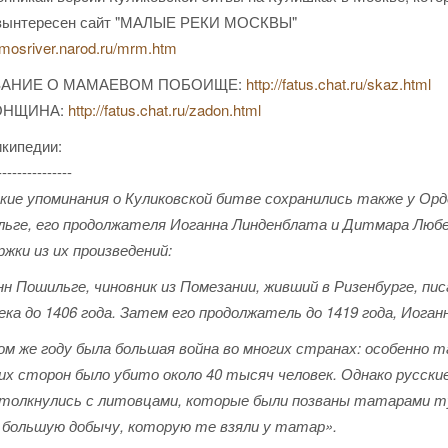
зынтересен сайт "МАЛЫЕ РЕКИ МОСКВЫ"
//mosriver.narod.ru/mrm.htm
ЗАНИЕ О МАМАЕВОМ ПОБОИЩЕ:
http://fatus.chat.ru/skaz.html
ОНЩИНА:
http://fatus.chat.ru/zadon.html
икипедии:
---------------
кие упоминания о Куликовской битве сохранились также у Орд
льге, его продолжателя Иоганна Линденблата и Дитмара Любе
жки из их произведений:
нн Пошильге, чиновник из Помезании, живший в Ризенбурге, пи
ека до 1406 года. Затем его продолжатель до 1419 года, Иоган
ом же году была большая война во многих странах: особенно 
их сторон было убито около 40 тысяч человек. Однако русские 
столкнулись с литовцами, которые были позваны татарами туд
х большую добычу, которую те взяли у татар».