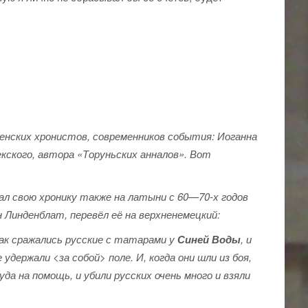
енских хронистов, современников события: Иоганна
кского, автора «Торуньских анналов». Вот
сал свою хронику также на латыни с 60—70-х годов
н Линденблат, перевёл её на верхненемецкий:
так сражались русские с татарами у
Синей Воды
, и
удержали <за собой> поле. И, когда они шли из боя,
а на помощь, и убили русских очень много и взяли