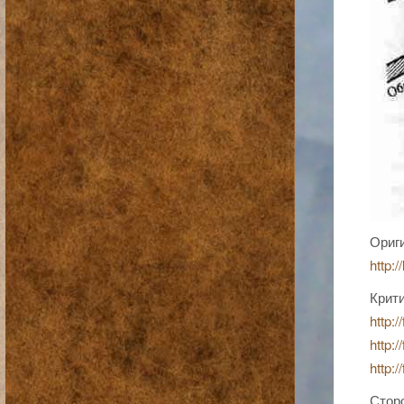
Ориги
http:/
Крити
http:/
http:/
http:/
Сторо