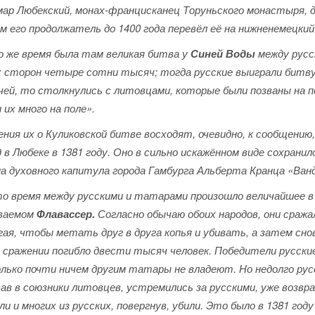
ар Любекский, монах-францисканец Торуньского монастыря, до
м его продолжатель до 1400 года перевёл её на нижненемецкий
о же время была там великая битва у
Синей Воды
между русс
х сторон четыре сотни тысяч; тогда русские выиграли битву
чей, то столкнулись с литовцами, которые были позваны на по
 их много на поле».
ния их о Куликовской битве восходят, очевидно, к сообщению,
 в Любеке в 1381 году. Оно в сильно искажённом виде сохрани
на духовного капитула города Гамбурга Альберта Кранца «Ван
то время между русскими и татарами произошло величайшее в
ваемом
Флавассер.
Согласно обычаю обоих народов, они сражал
гая, чтобы метать друг в друга копья и убивать, а затем сно
 сражении погибло двести тысяч человек. Победители русски
олько почти ничем другим татары не владеют. Но недолго ру
вав в союзники литовцев, устремились за русскими, уже возвр
и и многих из русских, повергнув, убили. Это было в 1381 го