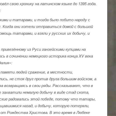
вёл свою хронику на латинском языке до 1395 года.
:
кими и татарами, и тогда было побито народу с
. Когда они хотели отправиться домой с большой
мощь татарами, и взяли у русских их добычу, и
 привезённому из Руси ганзейскими купцами на
лось в сочинении немецкого историка конца XV века
далия»:
 памяти людей сражение, в местности,
ись, не стоя друг против друга большим войском, а
ва возвращаясь в свои ряды. Рассказывают, что в
е захватили немалую добычу в виде стад скота,
сские радовались этой победе, потому что татары,
ащавшимися назад, и добычу, которую потеряли,
ду от Рождества Христова. В это время в Любеке