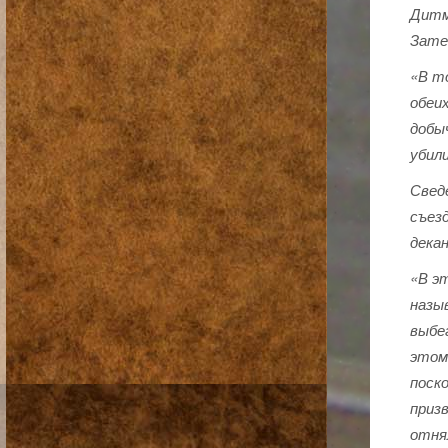
Дитм
Зате
«В т
обеи
добы
убили
Сведе
съезд
дека
«В э
назы
выбе
этом
поск
приз
отнял