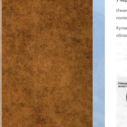
У че
Изнач
полян
Кулик
облас